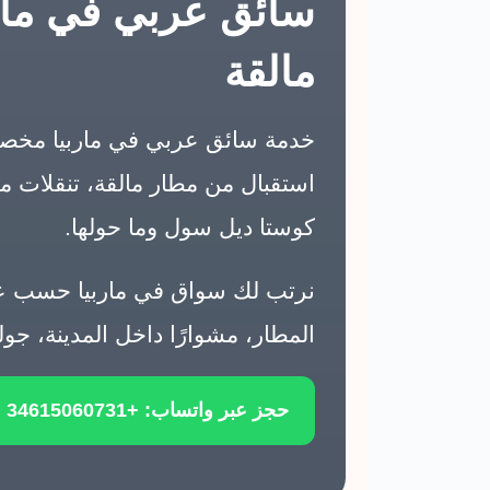
سائق عربي في ماربي
مالقة
خدمة سائق عربي في ماربيا مخصص
استقبال من مطار مالقة، تنقلات مر
كوستا ديل سول وما حولها.
نرتب لك سواق في ماربيا حسب عدد 
المطار، مشوارًا داخل المدينة، ج
حجز عبر واتساب: +34615060731