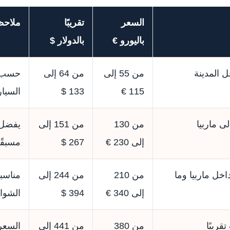
السعر
تقريبًا
ملاحظ
باليورو €
بالدولار $
 المدينة
من 55 إلى
من 64 إلى
حسب ا
115 €
133 $
السيار
ى ماربيا
من 130
من 151 إلى
يفضل 
إلى 230 €
267 $
مسبقًا
ات داخل ماربيا وما
من 210
من 244 إلى
مناسبة
إلى 340 €
394 $
الشوا
من 380
من 441 إلى
السعر