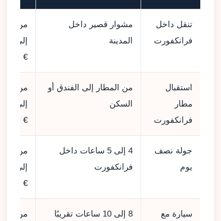
تنقل داخل
مشوار قصير داخل
من 60
فرانكفورت
المدينة
إلى 125
€
استقبال
من المطار إلى الفندق أو
من 110
مطار
السكن
إلى 210
فرانكفورت
€
جولة نصف
4 إلى 5 ساعات داخل
من 220
يوم
فرانكفورت
إلى 350
€
سيارة مع
8 إلى 10 ساعات تقريبًا
من 400