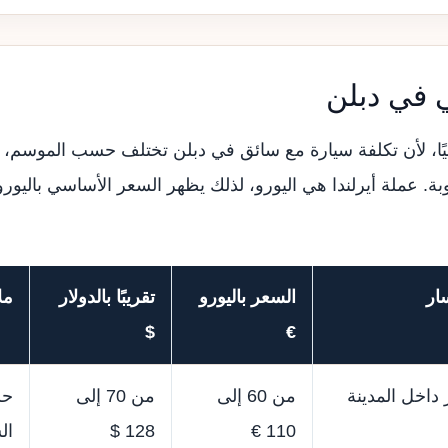
 في دبلن
ائيًا، لأن تكلفة سيارة مع سائق في دبلن تختلف حسب الموسم، 
بة. عملة أيرلندا هي اليورو، لذلك يظهر السعر الأساسي باليورو
ار
السعر باليورو
تقريبًا بالدولار
مل
$
€
داخل المدينة
من 60 إلى
من 70 إلى
حس
110 €
128 $
ال